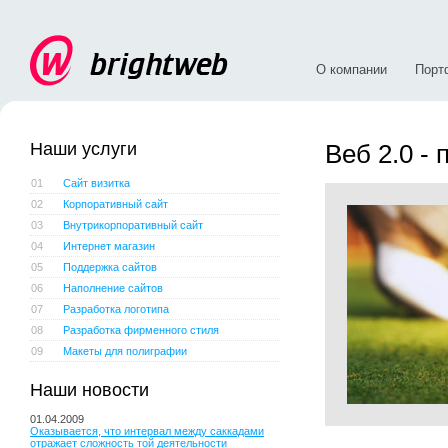
О компании
Порт
Наши услуги
Веб 2.0 -
01
Сайт визитка
02
Корпоративный сайт
03
Внутрикорпоративный сайт
04
Интернет магазин
05
Поддержка сайтов
06
Наполнение сайтов
07
Разработка логотипа
08
Разработка фирменного стиля
09
Макеты для полиграфии
Наши новости
01.04.2009
Оказывается, что интервал между саккадами
отражает сложность той деятельности