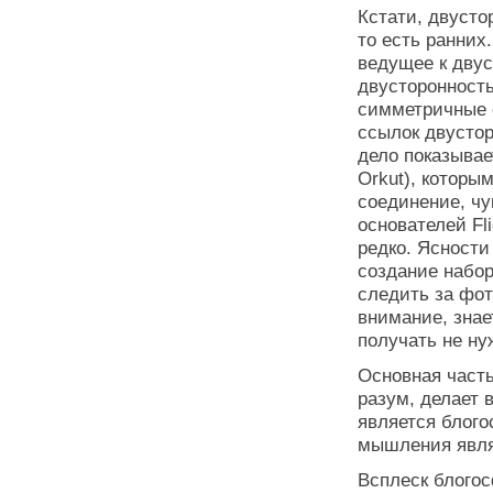
Кстати, двусто
то есть ранних
ведущее к двус
двусторонност
симметричные 
ссылок двустор
дело показывает
Orkut), которы
соединение, чу
основателей Fl
редко. Ясности
создание набор
следить за фот
внимание, знае
получать не ну
Основная часть
разум, делает 
является блого
мышления явля
Всплеск блого