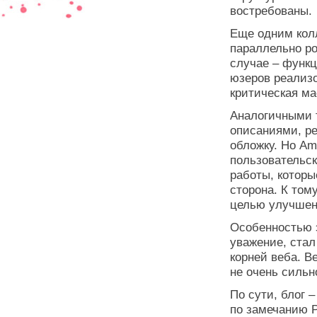
востребованы.
Еще одним кол
параллельно ро
случае – функц
юзеров реализо
критическая ма
Аналогичными 
описаниями, р
обложку. Но Am
пользовательск
работы, которы
сторона. К том
целью улучшени
Особенностью э
уважение, стал
корней веба. В
не очень сильн
По сути, блог 
по замечанию Р