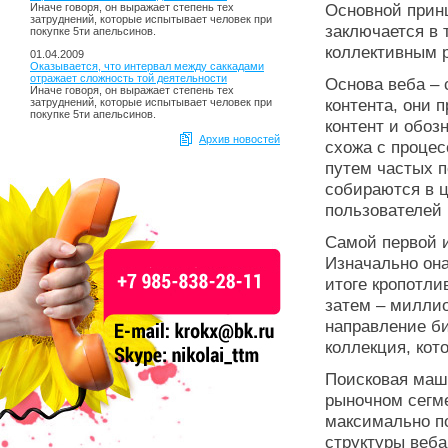
Основной принц
Иначе говоря, он выражает степень тех
затруднений, которые испытывает человек при
заключается в 
покупке 5ти апельсинов.
коллективным 
01.04.2009
Оказывается, что интервал между саккадами
отражает сложность той деятельности
Основа веба – 
Иначе говоря, он выражает степень тех
контента, они 
затруднений, которые испытывает человек при
покупке 5ти апельсинов.
контент и обоз
Архив новостей
схожа с проце
путем частых п
собираются в ц
пользователей 
Самой первой и
Изначально она
итоге кропотли
затем – миллио
направление би
коллекция, кот
Поисковая маш
рыночном сегме
максимально п
структуры веба