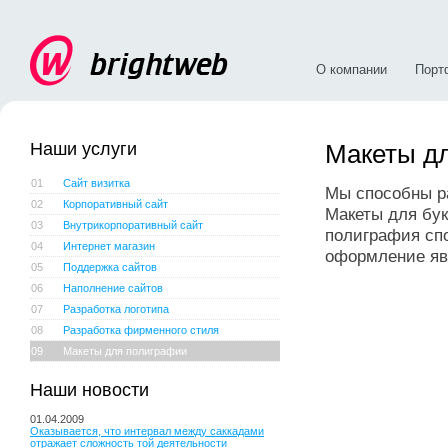
О компании
Порт
Наши услуги
Макеты д
01
Сайт визитка
Мы способны р
02
Корпоративный сайт
Макеты для бук
03
Внутрикорпоративный сайт
полиграфия сп
04
Интернет магазин
оформление яв
05
Поддержка сайтов
06
Наполнение сайтов
07
Разработка логотипа
08
Разработка фирменного стиля
09
Макеты для полиграфии
Наши новости
01.04.2009
Оказывается, что интервал между саккадами
отражает сложность той деятельности