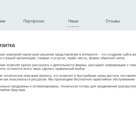
нии
Портфолио
Наши
Отзывы
услуги
изитка
ших компаний наилучшее решение представления в интернете – это создание сайта ви
 о вашей организации, товарах и услугах, прайс-листы, форму обратной связи.
вам позволит кратко рассказать о деятельности фирмы, расскажет информацию о товар
енту останется всего лишь сделать правильный выбор.
м техническое описание проекта, что позволит в быстрейшие сроки достичь поставле
ии как пользоваться ресурсом. Мы производим бесплатное гарантийное обслуживание н
чально продуманы и оптимизированы, технически готовы для продвижения (раскрутки
 любом браузере.