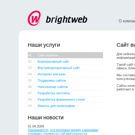
О компа
Наши услуги
Сайт в
Для неболь
01
Сайт визитка
информацию
02
Корпоративный сайт
Такой сайт 
03
Внутрикорпоративный сайт
офиса. Кли
04
Интернет магазин
Мы состави
консультац
05
Поддержка сайтов
Сайты изна
06
Наполнение сайтов
работают в
07
Разработка логотипа
08
Разработка фирменного стиля
09
Макеты для полиграфии
Наши новости
01.04.2009
Оказывается, что интервал между саккадами
отражает сложность той деятельности