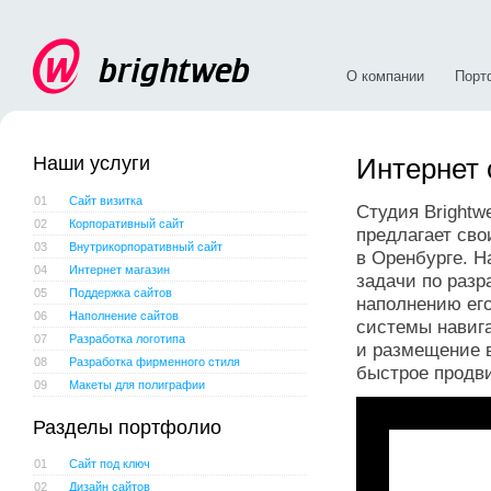
О компании
Порт
Наши услуги
Интернет 
01
Сайт визитка
Студия Brightw
02
Корпоративный сайт
предлагает сво
03
Внутрикорпоративный сайт
в Оренбурге. Н
04
Интернет магазин
задачи по разр
05
Поддержка сайтов
наполнению ег
06
Наполнение сайтов
системы навиг
07
Разработка логотипа
и размещение в
08
Разработка фирменного стиля
быстрое продв
09
Макеты для полиграфии
Разделы портфолио
01
Сайт под ключ
02
Дизайн сайтов