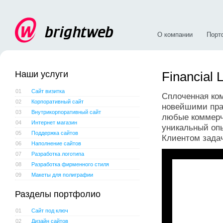
О компании
Порт
Наши услуги
Financial 
01
Сайт визитка
Cплоченная ко
02
Корпоративный сайт
новейшими пра
03
Внутрикорпоративный сайт
любые коммерче
04
Интернет магазин
уникальный опы
05
Поддержка сайтов
Клиентом зада
06
Наполнение сайтов
07
Разработка логотипа
08
Разработка фирменного стиля
09
Макеты для полиграфии
Разделы портфолио
01
Сайт под ключ
02
Дизайн сайтов