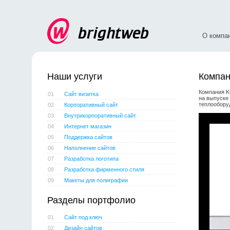
О компа
Наши услуги
Компа
Компания K
01
Сайт визитка
на выпуске
теплообору
02
Корпоративный сайт
03
Внутрикорпоративный сайт
04
Интернет магазин
05
Поддержка сайтов
06
Наполнение сайтов
07
Разработка логотипа
08
Разработка фирменного стиля
09
Макеты для полиграфии
Разделы портфолио
01
Сайт под ключ
02
Дизайн сайтов