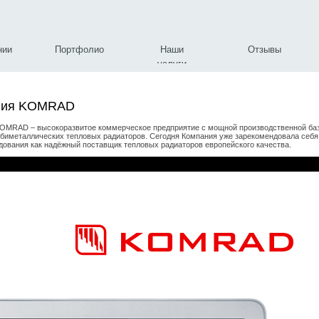
нии
Портфолио
Наши
Отзывы
услуги
ния KOMRAD
OMRAD – высокоразвитое коммерческое предприятие с мощной производственной ба
 биметаллических тепловых радиаторов. Сегодня Компания уже зарекомендовала себя
дования как надёжный поставщик тепловых радиаторов европейского качества.