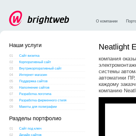
О компании
Порт
Наши услуги
Neatlight E
01
Сайт визитка
компания оказ
02
Корпоративный сайт
электромонтажн
03
Внутрикорпоративный сайт
системы автом
04
Интернет магазин
автоматики ПР,
05
Поддержка сайтов
каждому заказч
06
Наполнение сайтов
компанию Neatlig
07
Разработка логотипа
08
Разработка фирменного стиля
09
Макеты для полиграфии
Разделы портфолио
01
Сайт под ключ
02
Дизайн сайтов