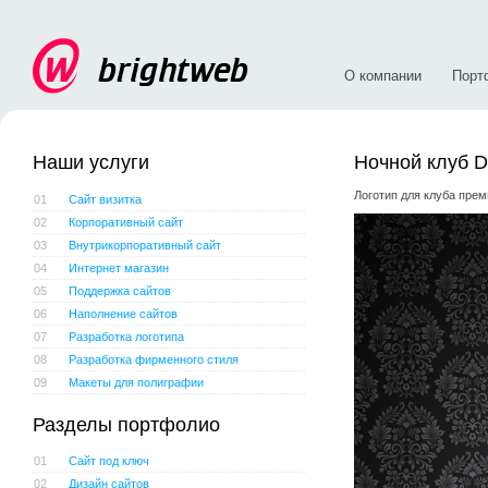
О компании
Порт
Наши услуги
Ночной клуб D
Логотип для клуба прем
01
Сайт визитка
02
Корпоративный сайт
03
Внутрикорпоративный сайт
04
Интернет магазин
05
Поддержка сайтов
06
Наполнение сайтов
07
Разработка логотипа
08
Разработка фирменного стиля
09
Макеты для полиграфии
Разделы портфолио
01
Сайт под ключ
02
Дизайн сайтов