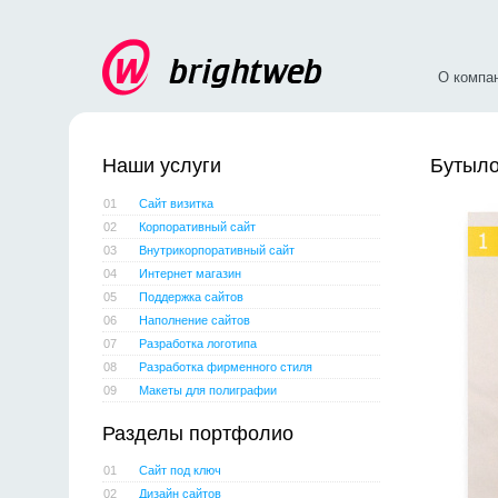
О компа
Наши услуги
Бутыло
01
Сайт визитка
02
Корпоративный сайт
03
Внутрикорпоративный сайт
04
Интернет магазин
05
Поддержка сайтов
06
Наполнение сайтов
07
Разработка логотипа
08
Разработка фирменного стиля
09
Макеты для полиграфии
Разделы портфолио
01
Сайт под ключ
02
Дизайн сайтов