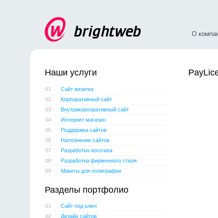
О компа
Наши услуги
PayLic
01
Сайт визитка
02
Корпоративный сайт
03
Внутрикорпоративный сайт
04
Интернет магазин
05
Поддержка сайтов
06
Наполнение сайтов
07
Разработка логотипа
08
Разработка фирменного стиля
09
Макеты для полиграфии
Разделы портфолио
01
Сайт под ключ
02
Дизайн сайтов