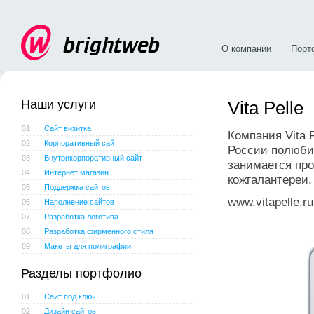
О компании
Порт
Наши услуги
Vita Pelle
01
Сайт визитка
Компания Vita 
02
Корпоративный сайт
России полюбив
03
Внутрикорпоративный сайт
занимается про
04
Интернет магазин
кожгалантереи.
05
Поддержка сайтов
www.vitapelle.ru
06
Наполнение сайтов
07
Разработка логотипа
08
Разработка фирменного стиля
09
Макеты для полиграфии
Разделы портфолио
01
Сайт под ключ
02
Дизайн сайтов