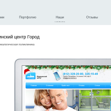
нии
Портфолио
Наши
Отзывы
услуги
нский центр Город
омалогическая поликлиника