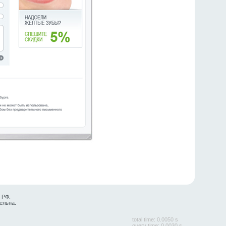
 РФ.
ельна.
total time: 0.0050 s
query time: 0.0030 s