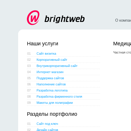
О компа
Наши услуги
Медици
Частная ст
01
Сайт визитка
02
Корпоративный сайт
03
Внутрикорпоративный сайт
04
Интернет магазин
05
Поддержка сайтов
06
Наполнение сайтов
07
Разработка логотипа
08
Разработка фирменного стиля
09
Макеты для полиграфии
Разделы портфолио
01
Сайт под ключ
02
Дизайн сайтов