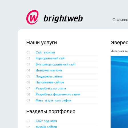
О компа
Наши услуги
Эверес
Интернет ма
01
Сайт визитка
02
Корпоративный сайт
03
Внутрикорпоративный сайт
04
Интернет магазин
05
Поддержка сайтов
06
Наполнение сайтов
07
Разработка логотипа
08
Разработка фирменного стиля
09
Макеты для полиграфии
Разделы портфолио
01
Сайт под ключ
02
Дизайн сайтов