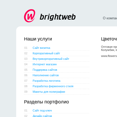
О компа
Наши услуги
Цветоч
Оптовая пр
01
Сайт визитка
Колумбии, И
02
Корпоративный сайт
www.flowersf
03
Внутрикорпоративный сайт
04
Интернет магазин
05
Поддержка сайтов
06
Наполнение сайтов
07
Разработка логотипа
08
Разработка фирменного стиля
09
Макеты для полиграфии
Разделы портфолио
01
Сайт под ключ
02
Дизайн сайтов