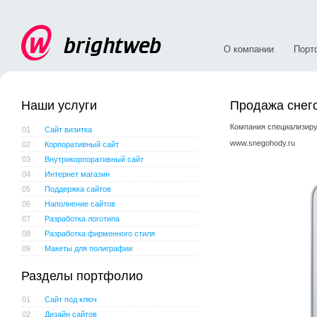
О компании
Порт
Наши услуги
Продажа снег
Компания специализиру
01
Сайт визитка
www.snegohody.ru
02
Корпоративный сайт
03
Внутрикорпоративный сайт
04
Интернет магазин
05
Поддержка сайтов
06
Наполнение сайтов
07
Разработка логотипа
08
Разработка фирменного стиля
09
Макеты для полиграфии
Разделы портфолио
01
Сайт под ключ
02
Дизайн сайтов