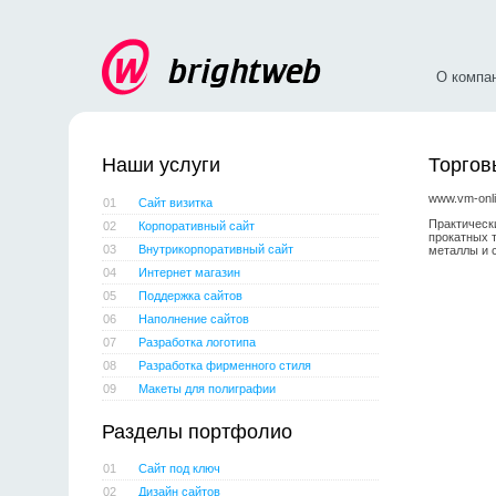
О компа
Наши услуги
Торгов
www.vm-onli
01
Сайт визитка
Практическ
02
Корпоративный сайт
прокатных 
03
Внутрикорпоративный сайт
металлы и 
04
Интернет магазин
05
Поддержка сайтов
06
Наполнение сайтов
07
Разработка логотипа
08
Разработка фирменного стиля
09
Макеты для полиграфии
Разделы портфолио
01
Сайт под ключ
02
Дизайн сайтов