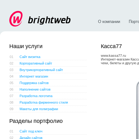
О компании
Порт
Наши услуги
Касса77
www.kassa77.ru
01
Сайт визитка
Интернет-магазин Касс
чеки, билеты и другую
02
Корпоративный сайт
03
Внутрикорпоративный сайт
04
Интернет магазин
05
Поддержка сайтов
06
Наполнение сайтов
07
Разработка логотипа
08
Разработка фирменного стиля
09
Макеты для полиграфии
Разделы портфолио
01
Сайт под ключ
02
Дизайн сайтов