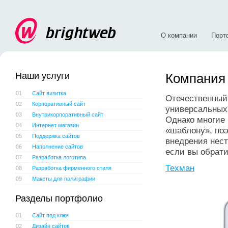
О компании
Порт
Наши услуги
Компания
01
Сайт визитка
Отечественный
02
Корпоративный сайт
универсальных
03
Внутрикорпоративный сайт
Однако многие 
04
Интернет магазин
«шаблону», поэ
05
Поддержка сайтов
внедрения нест
06
Наполнение сайтов
если вы обрати
07
Разработка логотипа
Техман
08
Разработка фирменного стиля
09
Макеты для полиграфии
Разделы портфолио
01
Сайт под ключ
02
Дизайн сайтов